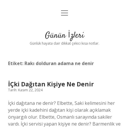
menüyü
Anasayfa
aç
Gizlilik Politikası
Günün İzleri
Yasal Uyarı
Günlük hayata dair dikkat çekici kısa notlar.
Hakkımızda
Etiket:
Rakı dolduran adama ne denir
İÇki Dağıtan Kişiye Ne Denir
Tarih: Kasım 22, 2024
İçki dağıtana ne denir? Elbette, Saki kelimesini her
yerde içki kadehini dağıtan kişi olarak açıklamak
önyargılı olur. Elbette, Osmanlı sarayında sakiler
vardı. İçki servisi yapan kişiye ne denir? Barmenlik ve