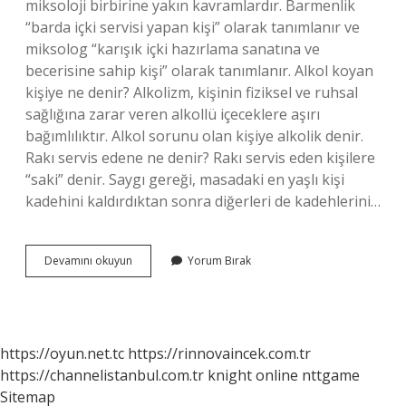
miksoloji birbirine yakın kavramlardır. Barmenlik
“barda içki servisi yapan kişi” olarak tanımlanır ve
miksolog “karışık içki hazırlama sanatına ve
becerisine sahip kişi” olarak tanımlanır. Alkol koyan
kişiye ne denir? Alkolizm, kişinin fiziksel ve ruhsal
sağlığına zarar veren alkollü içeceklere aşırı
bağımlılıktır. Alkol sorunu olan kişiye alkolik denir.
Rakı servis edene ne denir? Rakı servis eden kişilere
“saki” denir. Saygı gereği, masadaki en yaşlı kişi
kadehini kaldırdıktan sonra diğerleri de kadehlerini…
İÇki
Devamını okuyun
Yorum Bırak
Dağıtan
Kişiye
Ne
Denir
https://oyun.net.tc
https://rinnovaincek.com.tr
https://channelistanbul.com.tr
knight online
nttgame
Sitemap