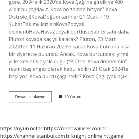
göre, 20 Aralık 2020’de Kova Çağı’na girdik ve 400
yıldır bu çağdayız. Kova ne zaman bitiyor? Kova
(Astroloji)KovaDoğum tarihleri21 Ocak – 19
ŞubatTakımyıldızlarıKovaZodyak
elementiHavaHavaZodyak dörtlüsüSabit5 satır daha
Plüton kovada kaç yıl kalacak? Plüton, 23 Mart
2023’ten 11 Haziran 2023’e kadar Kova burcuna kısa
bir ziyarette bulundu. Ancak, Kova burcundaki yirmi
yıllık kesintisiz yolculuğu (“Plüton-Kova döneminin”
resmi başlangıcı olarak kabul edilir) 21 Ocak 2024’te
başlıyor. Kova burcu çağı nedir? Kova Çağı (yaklaşık…
Kova
Devamını okuyun
10 Yorum
Çağı
Ne
Kadar
Sürecek
https://oyun.net.tc
https://rinnovaincek.com.tr
https://channelistanbul.com.tr
knight online
nttgame