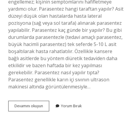
engellemez; kişinin semptomlarını hafifletmeye
yardımcı olur. Parasentez hangi taraftan yapılır? Asit
düzeyi düşük olan hastalarda hasta lateral
pozisyona (sağ veya sol tarafa) alınarak parasentez
yapılabilir. Parasentez kaç günde bir yapılır? Bu gibi
durumlarda parasentezle (tedavi amaçlı parasentez,
büyük hacimli parasentez) tek seferde 5-10 L asit
boşaltılarak hasta rahatlatılır. Özellikle kansere
bağlı asitlerde bu yöntem diüretik tedaviden daha
etkilidir ve bazen haftada bir kez yapılması
gerekebilir. Parasentez nasıl yapılır tıpta?
Parasentez genellikle karın içi sıvının ultrason
makinesi altında görüntülenmesiyle…
Parasentez
Devamını okuyun
Yorum Bırak
Nerede
Bulunur