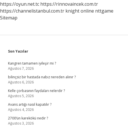
https://oyun.net.tc
https://rinnovaincek.com.tr
https://channelistanbul.com.tr
knight online
nttgame
Sitemap
Sidebar
Son Yazılar
Kangren tamamen iyileşir mi ?
Ağustos 7, 2026
bilinçsiz bir hastada nabız nereden alınır ?
Ağustos 6, 2026
Kelle çorbasının faydaları nelerdir ?
Ağustos 5, 2026
Avans artığı nasıl kapatılır ?
Ağustos 4, 2026
2700’ün karekökü nedir ?
Ağustos 3, 2026