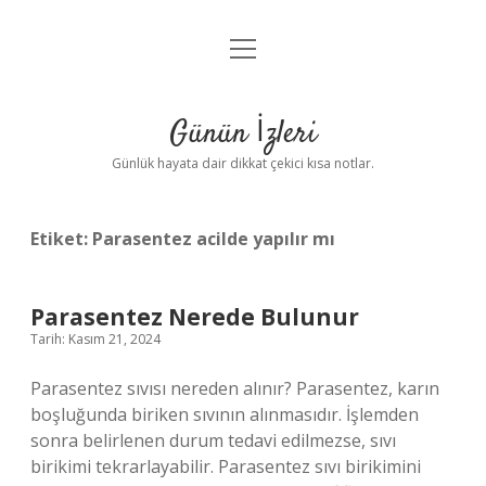
menüyü
Anasayfa
aç
Gizlilik Politikası
Günün İzleri
Yasal Uyarı
Günlük hayata dair dikkat çekici kısa notlar.
Hakkımızda
Etiket:
Parasentez acilde yapılır mı
Parasentez Nerede Bulunur
Tarih: Kasım 21, 2024
Parasentez sıvısı nereden alınır? Parasentez, karın
boşluğunda biriken sıvının alınmasıdır. İşlemden
sonra belirlenen durum tedavi edilmezse, sıvı
birikimi tekrarlayabilir. Parasentez sıvı birikimini