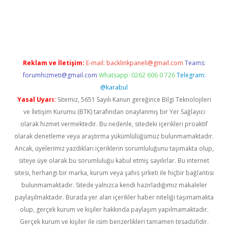
iriş
Betexper giriş adresi
betexper.xyz
m elexbet
Reklam ve İletişim:
E-mail:
backlinkpaneli@gmail.com
Teams:
forumhizmeti@gmail.com
Whatsapp: 0262 606 0 726
Telegram:
@karabul
Yasal Uyarı:
Sitemiz, 5651 Sayılı Kanun gereğince Bilgi Teknolojileri
ve İletişim Kurumu (BTK) tarafından onaylanmış bir Yer Sağlayıcı
olarak hizmet vermektedir. Bu nedenle, sitedeki içerikleri proaktif
olarak denetleme veya araştırma yükümlülüğümüz bulunmamaktadır.
Ancak, üyelerimiz yazdıkları içeriklerin sorumluluğunu taşımakta olup,
siteye üye olarak bu sorumluluğu kabul etmiş sayılırlar. Bu internet
sitesi, herhangi bir marka, kurum veya şahıs şirketi ile hiçbir bağlantısı
bulunmamaktadır. Sitede yalnızca kendi hazırladığımız makaleler
paylaşılmaktadır. Burada yer alan içerikler haber niteliği taşımamakta
olup, gerçek kurum ve kişiler hakkında paylaşım yapılmamaktadır.
Gerçek kurum ve kişiler ile isim benzerlikleri tamamen tesadüfidir.