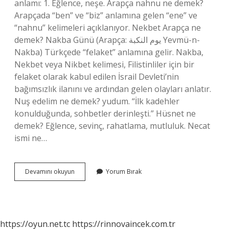
anlamı: 1. Eğlence, neşe. Arapça nahnu ne demek?
Arapçada “ben” ve “biz” anlamına gelen “ene” ve
“nahnu” kelimeleri açıklanıyor. Nekbet Arapça ne
demek? Nakba Günü (Arapça: يوم النكبة Yevmü-n-
Nakba) Türkçede “felaket” anlamına gelir. Nakba,
Nekbet veya Nikbet kelimesi, Filistinliler için bir
felaket olarak kabul edilen İsrail Devleti’nin
bağımsızlık ilanını ve ardından gelen olayları anlatır.
Nuş edelim ne demek? yudum. “İlk kadehler
konulduğunda, sohbetler derinleşti.” Hüsnet ne
demek? Eğlence, sevinç, rahatlama, mutluluk. Necat
ismi ne…
Arapca
Devamını okuyun
Yorum Bırak
Nuzhet
Ne
Demek
https://oyun.net.tc
https://rinnovaincek.com.tr