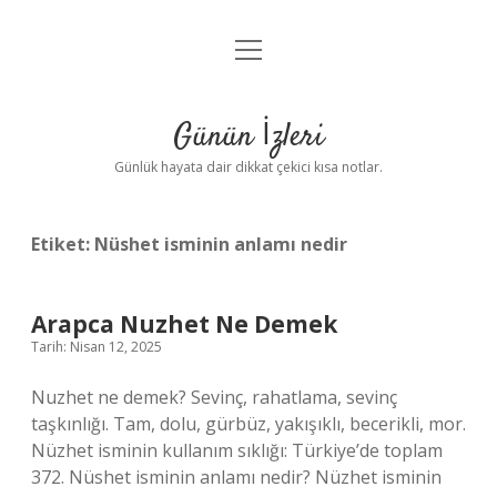
menüyü
Anasayfa
aç
Gizlilik Politikası
Günün İzleri
Yasal Uyarı
Günlük hayata dair dikkat çekici kısa notlar.
Hakkımızda
Etiket:
Nüshet isminin anlamı nedir
Arapca Nuzhet Ne Demek
Tarih: Nisan 12, 2025
Nuzhet ne demek? Sevinç, rahatlama, sevinç
taşkınlığı. Tam, dolu, gürbüz, yakışıklı, becerikli, mor.
Nüzhet isminin kullanım sıklığı: Türkiye’de toplam
372. Nüshet isminin anlamı nedir? Nüzhet isminin