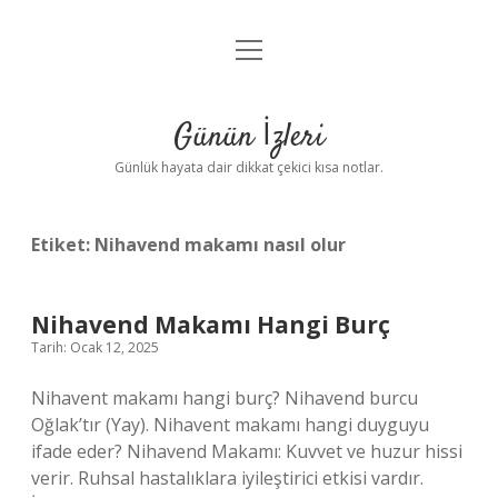
menüyü
Anasayfa
aç
Gizlilik Politikası
Günün İzleri
Yasal Uyarı
Günlük hayata dair dikkat çekici kısa notlar.
Hakkımızda
Etiket:
Nihavend makamı nasıl olur
Nihavend Makamı Hangi Burç
Tarih: Ocak 12, 2025
Nihavent makamı hangi burç? Nihavend burcu
Oğlak’tır (Yay). Nihavent makamı hangi duyguyu
ifade eder? Nihavend Makamı: Kuvvet ve huzur hissi
verir. Ruhsal hastalıklara iyileştirici etkisi vardır.