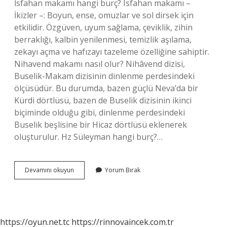
İsfahan makamı hangi burç? Isfahan makamı –
İkizler –: Boyun, ense, omuzlar ve sol dirsek için
etkilidir. Özgüven, uyum sağlama, çeviklik, zihin
berraklığı, kalbin yenilenmesi, temizlik aşılama,
zekayı açma ve hafızayı tazeleme özelliğine sahiptir.
Nihavend makamı nasıl olur? Nihâvend dizisi,
Buselik-Makam dizisinin dinlenme perdesindeki
ölçüsüdür. Bu durumda, bazen güçlü Neva’da bir
Kürdi dörtlüsü, bazen de Buselik dizisinin ikinci
biçiminde olduğu gibi, dinlenme perdesindeki
Buselik beşlisine bir Hicaz dörtlüsü eklenerek
oluşturulur. Hz Süleyman hangi burç?…
Nihavend
Devamını okuyun
Yorum Bırak
Makamı
Hangi
Burç
https://oyun.net.tc
https://rinnovaincek.com.tr