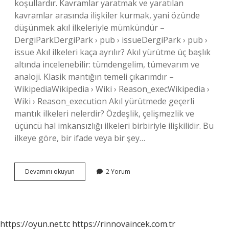
koşullardır. Kavramlar yaratmak ve yaratılan
kavramlar arasında ilişkiler kurmak, yani özünde
düşünmek akıl ilkeleriyle mümkündür –
DergiParkDergiPark › pub › issueDergiPark › pub ›
issue Akıl ilkeleri kaça ayrılır? Akıl yürütme üç başlık
altında incelenebilir: tümdengelim, tümevarım ve
analoji. Klasik mantığın temeli çıkarımdır –
WikipediaWikipedia › Wiki › Reason_execWikipedia ›
Wiki › Reason_execution Akıl yürütmede geçerli
mantık ilkeleri nelerdir? Özdeşlik, çelişmezlik ve
üçüncü hal imkansızlığı ilkeleri birbiriyle ilişkilidir. Bu
ilkeye göre, bir ifade veya bir şey…
12
Devamını okuyun
2 Yorum
Sınıf
Mantık
Akıl
Ilkeleri
Nelerdir
https://oyun.net.tc
https://rinnovaincek.com.tr