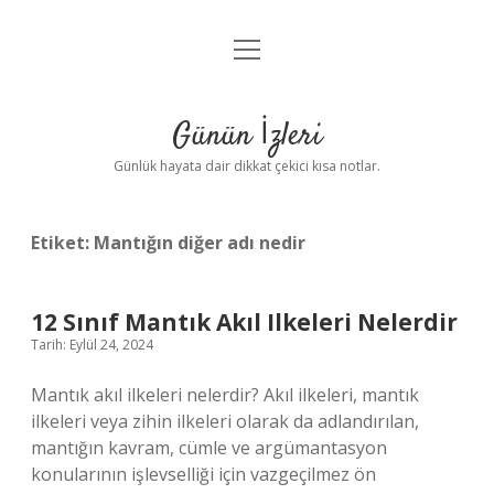
menüyü
Anasayfa
aç
Gizlilik Politikası
Günün İzleri
Yasal Uyarı
Günlük hayata dair dikkat çekici kısa notlar.
Hakkımızda
Etiket:
Mantığın diğer adı nedir
12 Sınıf Mantık Akıl Ilkeleri Nelerdir
Tarih: Eylül 24, 2024
Mantık akıl ilkeleri nelerdir? Akıl ilkeleri, mantık
ilkeleri veya zihin ilkeleri olarak da adlandırılan,
mantığın kavram, cümle ve argümantasyon
konularının işlevselliği için vazgeçilmez ön