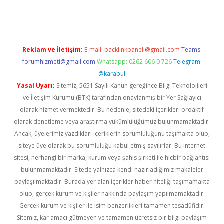
riş
Betexper giriş adresi
betexper.xyz
m elexbet
Reklam ve İletişim:
E-mail:
backlinkpaneli@gmail.com
Teams:
forumhizmeti@gmail.com
Whatsapp: 0262 606 0 726
Telegram:
@karabul
Yasal Uyarı:
Sitemiz, 5651 Sayılı Kanun gereğince Bilgi Teknolojileri
ve İletişim Kurumu (BTK) tarafından onaylanmış bir Yer Sağlayıcı
olarak hizmet vermektedir. Bu nedenle, sitedeki içerikleri proaktif
olarak denetleme veya araştırma yükümlülüğümüz bulunmamaktadır.
Ancak, üyelerimiz yazdıkları içeriklerin sorumluluğunu taşımakta olup,
siteye üye olarak bu sorumluluğu kabul etmiş sayılırlar. Bu internet
sitesi, herhangi bir marka, kurum veya şahıs şirketi ile hiçbir bağlantısı
bulunmamaktadır. Sitede yalnızca kendi hazırladığımız makaleler
paylaşılmaktadır. Burada yer alan içerikler haber niteliği taşımamakta
olup, gerçek kurum ve kişiler hakkında paylaşım yapılmamaktadır.
Gerçek kurum ve kişiler ile isim benzerlikleri tamamen tesadüfidir.
Sitemiz, kar amacı gütmeyen ve tamamen ücretsiz bir bilgi paylaşım