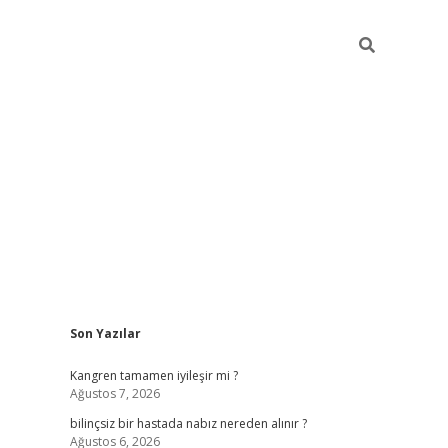
Sidebar
Son Yazılar
betci
vdcasino güncel giriş
ilbet casino
ilbet yeni giriş
Bete
Kangren tamamen iyileşir mi ?
Ağustos 7, 2026
bilinçsiz bir hastada nabız nereden alınır ?
Ağustos 6, 2026