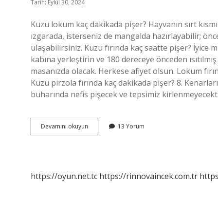
Tarih: Eylül 30, 2024
Kuzu lokum kaç dakikada pişer? Hayvanın sırt kısmın
ızgarada, isterseniz de mangalda hazırlayabilir; önce
ulaşabilirsiniz. Kuzu fırında kaç saatte pişer? İyice
kabına yerleştirin ve 180 dereceye önceden ısıtılmış 
masanızda olacak. Herkese afiyet olsun. Lokum fırın
Kuzu pirzola fırında kaç dakikada pişer? 8. Kenarlar
buharında nefis pişecek ve tepsimiz kirlenmeyecekt
Kuzu
Devamını okuyun
13 Yorum
Lokum
Fırında
Kaç
Dakikada
Pişer
https://oyun.net.tc
https://rinnovaincek.com.tr
https