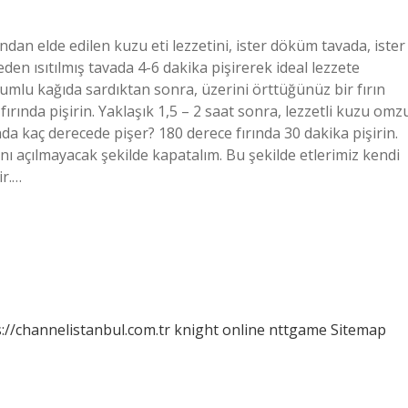
dan elde edilen kuzu eti lezzetini, ister döküm tavada, ister
den ısıtılmış tavada 4-6 dakika pişirerek ideal lezzete
 mumlu kağıda sardıktan sonra, üzerini örttüğünüz bir fırın
fırında pişirin. Yaklaşık 1,5 – 2 saat sonra, lezzetli kuzu omz
da kaç derecede pişer? 180 derece fırında 30 dakika pişirin.
ını açılmayacak şekilde kapatalım. Bu şekilde etlerimiz kendi
ir.…
://channelistanbul.com.tr
knight online
nttgame
Sitemap