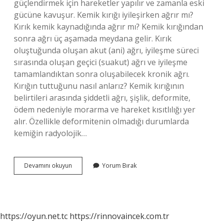
güçlendirmek için hareketler yapılır ve zamanla eski
gücüne kavuşur. Kemik kırığı iyileşirken ağrır mı?
Kırık kemik kaynadığında ağrır mı? Kemik kırığından
sonra ağrı üç aşamada meydana gelir. Kırık
oluştuğunda oluşan akut (ani) ağrı, iyileşme süreci
sırasında oluşan geçici (suakut) ağrı ve iyileşme
tamamlandıktan sonra oluşabilecek kronik ağrı.
Kırığın tuttuğunu nasıl anlarız? Kemik kırığının
belirtileri arasında şiddetli ağrı, şişlik, deformite,
ödem nedeniyle morarma ve hareket kısıtlılığı yer
alır. Özellikle deformitenin olmadığı durumlarda
kemiğin radyolojik…
Kemik
Devamını okuyun
Yorum Bırak
Kaynarken
Ağrı
Yapar
Mı
https://oyun.net.tc
https://rinnovaincek.com.tr