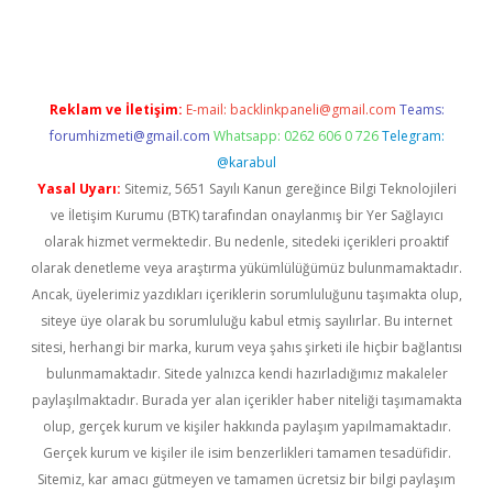
iriş
Betexper giriş adresi
betexper.xyz
m elexbet
Reklam ve İletişim:
E-mail:
backlinkpaneli@gmail.com
Teams:
forumhizmeti@gmail.com
Whatsapp: 0262 606 0 726
Telegram:
@karabul
Yasal Uyarı:
Sitemiz, 5651 Sayılı Kanun gereğince Bilgi Teknolojileri
ve İletişim Kurumu (BTK) tarafından onaylanmış bir Yer Sağlayıcı
olarak hizmet vermektedir. Bu nedenle, sitedeki içerikleri proaktif
olarak denetleme veya araştırma yükümlülüğümüz bulunmamaktadır.
Ancak, üyelerimiz yazdıkları içeriklerin sorumluluğunu taşımakta olup,
siteye üye olarak bu sorumluluğu kabul etmiş sayılırlar. Bu internet
sitesi, herhangi bir marka, kurum veya şahıs şirketi ile hiçbir bağlantısı
bulunmamaktadır. Sitede yalnızca kendi hazırladığımız makaleler
paylaşılmaktadır. Burada yer alan içerikler haber niteliği taşımamakta
olup, gerçek kurum ve kişiler hakkında paylaşım yapılmamaktadır.
Gerçek kurum ve kişiler ile isim benzerlikleri tamamen tesadüfidir.
Sitemiz, kar amacı gütmeyen ve tamamen ücretsiz bir bilgi paylaşım