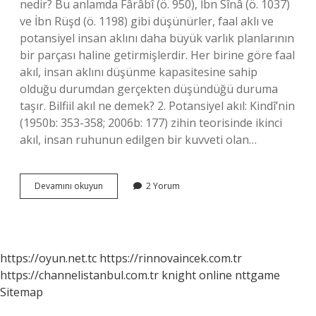
nedir? Bu anlamda Fârâbî (ö. 950), İbn Sînâ (ö. 1037)
ve İbn Rüşd (ö. 1198) gibi düşünürler, faal aklı ve
potansiyel insan aklını daha büyük varlık planlarının
bir parçası haline getirmişlerdir. Her birine göre faal
akıl, insan aklını düşünme kapasitesine sahip
olduğu durumdan gerçekten düşündüğü duruma
taşır. Bilfiil akıl ne demek? 2. Potansiyel akıl: Kindî’nin
(1950b: 353-358; 2006b: 177) zihin teorisinde ikinci
akıl, insan ruhunun edilgen bir kuvveti olan…
Heyulani
Devamını okuyun
2 Yorum
Akıl
Ne
Demek
https://oyun.net.tc
https://rinnovaincek.com.tr
https://channelistanbul.com.tr
knight online
nttgame
Sitemap