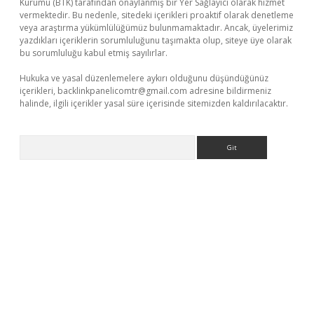
Kurumu (BTK) tarafından onaylanmış bir Yer Sağlayıcı olarak hizmet
vermektedir. Bu nedenle, sitedeki içerikleri proaktif olarak denetleme
veya araştırma yükümlülüğümüz bulunmamaktadır. Ancak, üyelerimiz
yazdıkları içeriklerin sorumluluğunu taşımakta olup, siteye üye olarak
bu sorumluluğu kabul etmiş sayılırlar.
Hukuka ve yasal düzenlemelere aykırı olduğunu düşündüğünüz
içerikleri,
backlinkpanelicomtr@gmail.com
adresine bildirmeniz
halinde, ilgili içerikler yasal süre içerisinde sitemizden kaldırılacaktır.
Arama
t yeni giriş
Betexper giriş adresi
betexper.xyz
m elexbet