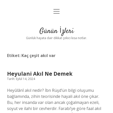
menüyü
Anasayfa
aç
Gizlilik Politikası
Günün İzleri
Yasal Uyarı
Günlük hayata dair dikkat çekici kısa notlar.
Hakkımızda
Etiket:
Kaç çeşit akıl var
Heyulani Akıl Ne Demek
Tarih: Eylül 14, 2024
Heyûlânî akıl nedir? İbn Rüşd’ün bilgi oluşumu
bağlamında, zihin teorisinde hayali akıl öne çıkar.
Bu, her insanda var olan ancak çoğalmayan ezeli,
soyut ve ilahi bir cevherdir. Farabi’ye göre faal akıl