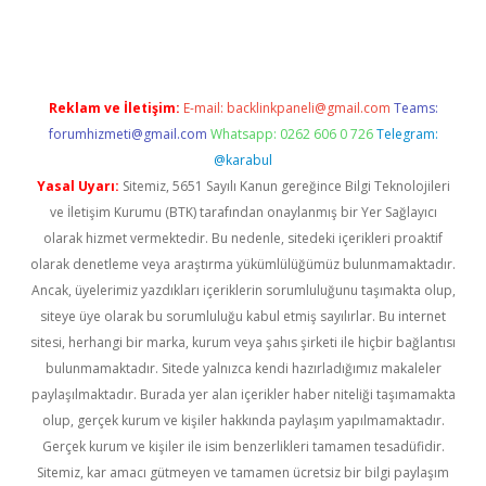
riş
Betexper giriş adresi
betexper.xyz
m elexbet
Reklam ve İletişim:
E-mail:
backlinkpaneli@gmail.com
Teams:
forumhizmeti@gmail.com
Whatsapp: 0262 606 0 726
Telegram:
@karabul
Yasal Uyarı:
Sitemiz, 5651 Sayılı Kanun gereğince Bilgi Teknolojileri
ve İletişim Kurumu (BTK) tarafından onaylanmış bir Yer Sağlayıcı
olarak hizmet vermektedir. Bu nedenle, sitedeki içerikleri proaktif
olarak denetleme veya araştırma yükümlülüğümüz bulunmamaktadır.
Ancak, üyelerimiz yazdıkları içeriklerin sorumluluğunu taşımakta olup,
siteye üye olarak bu sorumluluğu kabul etmiş sayılırlar. Bu internet
sitesi, herhangi bir marka, kurum veya şahıs şirketi ile hiçbir bağlantısı
bulunmamaktadır. Sitede yalnızca kendi hazırladığımız makaleler
paylaşılmaktadır. Burada yer alan içerikler haber niteliği taşımamakta
olup, gerçek kurum ve kişiler hakkında paylaşım yapılmamaktadır.
Gerçek kurum ve kişiler ile isim benzerlikleri tamamen tesadüfidir.
Sitemiz, kar amacı gütmeyen ve tamamen ücretsiz bir bilgi paylaşım