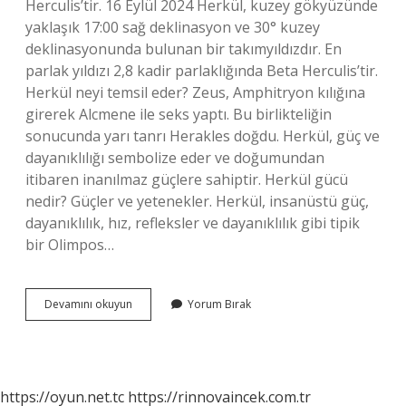
Herculis’tir. 16 Eylül 2024 Herkül, kuzey gökyüzünde
yaklaşık 17:00 sağ deklinasyon ve 30° kuzey
deklinasyonunda bulunan bir takımyıldızdır. En
parlak yıldızı 2,8 kadir parlaklığında Beta Herculis’tir.
Herkül neyi temsil eder? Zeus, Amphitryon kılığına
girerek Alcmene ile seks yaptı. Bu birlikteliğin
sonucunda yarı tanrı Herakles doğdu. Herkül, güç ve
dayanıklılığı sembolize eder ve doğumundan
itibaren inanılmaz güçlere sahiptir. Herkül gücü
nedir? Güçler ve yetenekler. Herkül, insanüstü güç,
dayanıklılık, hız, refleksler ve dayanıklılık gibi tipik
bir Olimpos…
Herkül
Devamını okuyun
Yorum Bırak
Yıldız
Mıdır
https://oyun.net.tc
https://rinnovaincek.com.tr