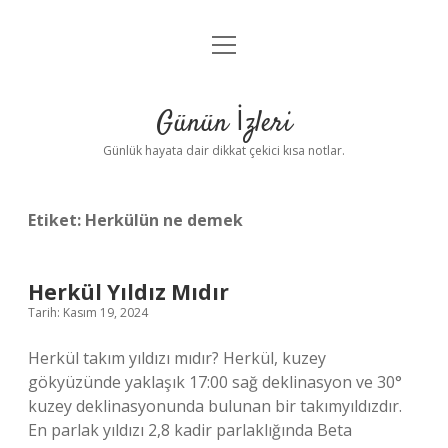
menüyü
Anasayfa
aç
Gizlilik Politikası
Günün İzleri
Yasal Uyarı
Günlük hayata dair dikkat çekici kısa notlar.
Hakkımızda
Etiket:
Herkülün ne demek
Herkül Yıldız Mıdır
Tarih: Kasım 19, 2024
Herkül takım yıldızı mıdır? Herkül, kuzey
gökyüzünde yaklaşık 17:00 sağ deklinasyon ve 30°
kuzey deklinasyonunda bulunan bir takımyıldızdır.
En parlak yıldızı 2,8 kadir parlaklığında Beta