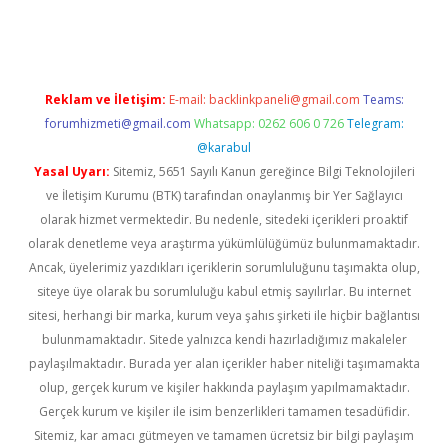
iriş
Betexper giriş adresi
betexper.xyz
m elexbet
Reklam ve İletişim:
E-mail:
backlinkpaneli@gmail.com
Teams:
forumhizmeti@gmail.com
Whatsapp: 0262 606 0 726
Telegram:
@karabul
Yasal Uyarı:
Sitemiz, 5651 Sayılı Kanun gereğince Bilgi Teknolojileri
ve İletişim Kurumu (BTK) tarafından onaylanmış bir Yer Sağlayıcı
olarak hizmet vermektedir. Bu nedenle, sitedeki içerikleri proaktif
olarak denetleme veya araştırma yükümlülüğümüz bulunmamaktadır.
Ancak, üyelerimiz yazdıkları içeriklerin sorumluluğunu taşımakta olup,
siteye üye olarak bu sorumluluğu kabul etmiş sayılırlar. Bu internet
sitesi, herhangi bir marka, kurum veya şahıs şirketi ile hiçbir bağlantısı
bulunmamaktadır. Sitede yalnızca kendi hazırladığımız makaleler
paylaşılmaktadır. Burada yer alan içerikler haber niteliği taşımamakta
olup, gerçek kurum ve kişiler hakkında paylaşım yapılmamaktadır.
Gerçek kurum ve kişiler ile isim benzerlikleri tamamen tesadüfidir.
Sitemiz, kar amacı gütmeyen ve tamamen ücretsiz bir bilgi paylaşım