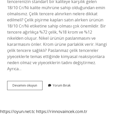
tencerenizin standart bir kaliteye karşılık gelen
18/10 Cr/Ni kalite mührüne sahip olduğundan emin
olmalısınız. Çelik tencere alınırken nelere dikkat
edilmeli? Çelik pişirme kapları satın alırken ürünün
18/10 Cr/Ni etiketine sahip olması çok önemlidir. Bir
tencere ağırlıkça %72 çelik, %18 krom ve %12
nikelden oluşur. Nikel ürünün paslanmasını ve
kararmasını önler. Krom ürüne parlaklık verir. Hangi
çelik tencere sağlıklı? Paslanmaz çelik tencereler
yiyeceklerle temas ettiğinde kimyasal reaksiyonlara
neden olmaz ve yiyeceklerin tadını değiştirmez.
Ayrıca…
Iyi
Devamını okuyun
Yorum Bırak
Bir
Çelik
Tencere
Nasıl
Anlaşılır
https://oyun.net.tc
https://rinnovaincek.com.tr