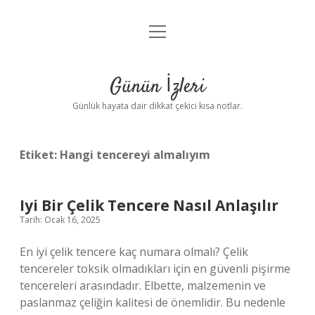
menüyü
Anasayfa
aç
Gizlilik Politikası
Günün İzleri
Yasal Uyarı
Günlük hayata dair dikkat çekici kısa notlar.
Hakkımızda
Etiket:
Hangi tencereyi almalıyım
Iyi Bir Çelik Tencere Nasıl Anlaşılır
Tarih: Ocak 16, 2025
En iyi çelik tencere kaç numara olmalı? Çelik
tencereler toksik olmadıkları için en güvenli pişirme
tencereleri arasındadır. Elbette, malzemenin ve
paslanmaz çeliğin kalitesi de önemlidir. Bu nedenle