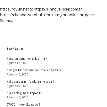
Gider
https://oyun.net.tc
https://rinnovaincek.com.tr
https://channelistanbul.com.tr
knight online
nttgame
Sitemap
Sidebar
Son Yazılar
Kangren tamamen iyileşir mi ?
Ağustos 7, 2026
bilinçsiz bir hastada nabız nereden alınır ?
Ağustos 6, 2026
Kelle çorbasının faydaları nelerdir ?
Ağustos 5, 2026
Avans artığı nasıl kapatılır ?
Ağustos 4, 2026
2700’ün karekökü nedir ?