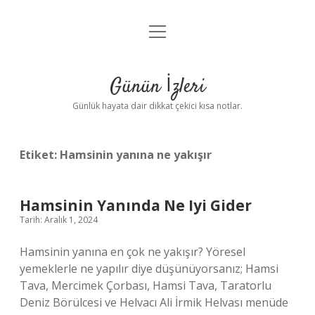
menüyü
Anasayfa
aç
Gizlilik Politikası
Günün İzleri
Yasal Uyarı
Günlük hayata dair dikkat çekici kısa notlar.
Hakkımızda
Etiket:
Hamsinin yanına ne yakışır
Hamsinin Yanında Ne Iyi Gider
Tarih: Aralık 1, 2024
Hamsinin yanına en çok ne yakışır? Yöresel
yemeklerle ne yapılır diye düşünüyorsanız; Hamsi
Tava, Mercimek Çorbası, Hamsi Tava, Taratorlu
Deniz Börülcesi ve Helvacı Ali İrmik Helvası menüde