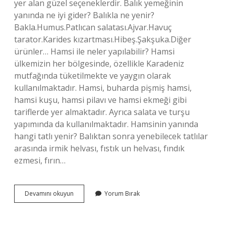
yer alan güzel seçeneklerdir. Balık yemeğinin
yanında ne iyi gider? Balıkla ne yenir?
Bakla.Humus.Patlıcan salatası.Ajvar.Havuç
tarator.Karides kızartması.Hibeş.Şakşuka.Diğer
ürünler… Hamsi ile neler yapılabilir? Hamsi
ülkemizin her bölgesinde, özellikle Karadeniz
mutfağında tüketilmekte ve yaygın olarak
kullanılmaktadır. Hamsi, buharda pişmiş hamsi,
hamsi kuşu, hamsi pilavı ve hamsi ekmeği gibi
tariflerde yer almaktadır. Ayrıca salata ve turşu
yapımında da kullanılmaktadır. Hamsinin yanında
hangi tatlı yenir? Balıktan sonra yenebilecek tatlılar
arasında irmik helvası, fıstık un helvası, fındık
ezmesi, fırın…
Hamsinin
Devamını okuyun
Yorum Bırak
Yanında
Ne
Iyi