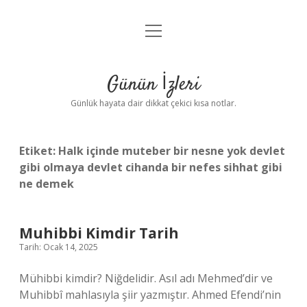
menüyü
Anasayfa
aç
Gizlilik Politikası
Günün İzleri
Yasal Uyarı
Günlük hayata dair dikkat çekici kısa notlar.
Hakkımızda
Etiket:
Halk içinde muteber bir nesne yok devlet
gibi olmaya devlet cihanda bir nefes sihhat gibi
ne demek
Muhibbi Kimdir Tarih
Tarih: Ocak 14, 2025
Mühibbi kimdir? Niğdelidir. Asıl adı Mehmed’dir ve
Muhibbî mahlasıyla şiir yazmıştır. Ahmed Efendi’nin