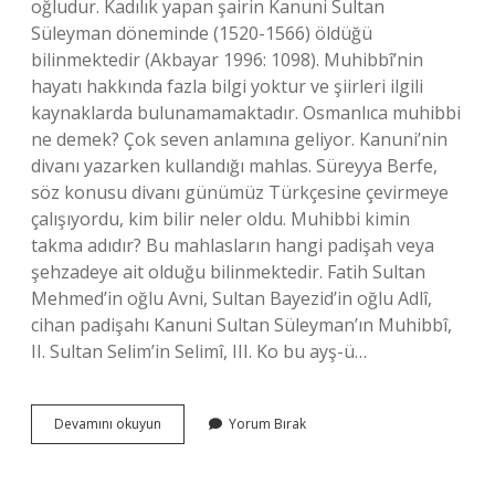
oğludur. Kadılık yapan şairin Kanuni Sultan
Süleyman döneminde (1520-1566) öldüğü
bilinmektedir (Akbayar 1996: 1098). Muhibbî’nin
hayatı hakkında fazla bilgi yoktur ve şiirleri ilgili
kaynaklarda bulunamamaktadır. Osmanlıca muhibbi
ne demek? Çok seven anlamına geliyor. Kanuni’nin
divanı yazarken kullandığı mahlas. Süreyya Berfe,
söz konusu divanı günümüz Türkçesine çevirmeye
çalışıyordu, kim bilir neler oldu. Muhibbi kimin
takma adıdır? Bu mahlasların hangi padişah veya
şehzadeye ait olduğu bilinmektedir. Fatih Sultan
Mehmed’in oğlu Avni, Sultan Bayezid’in oğlu Adlî,
cihan padişahı Kanuni Sultan Süleyman’ın Muhibbî,
II. Sultan Selim’in Selimî, III. Ko bu ayş-ü…
Muhibbi
Devamını okuyun
Yorum Bırak
Kimdir
Tarih