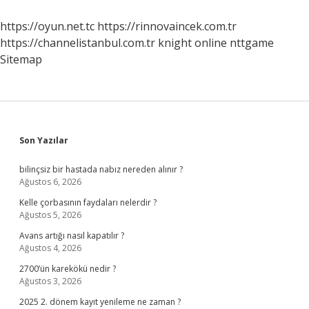
https://oyun.net.tc
https://rinnovaincek.com.tr
https://channelistanbul.com.tr
knight online
nttgame
Sitemap
Sidebar
Son Yazılar
bilinçsiz bir hastada nabız nereden alınır ?
Ağustos 6, 2026
Kelle çorbasının faydaları nelerdir ?
Ağustos 5, 2026
Avans artığı nasıl kapatılır ?
Ağustos 4, 2026
2700’ün karekökü nedir ?
Ağustos 3, 2026
2025 2. dönem kayıt yenileme ne zaman ?