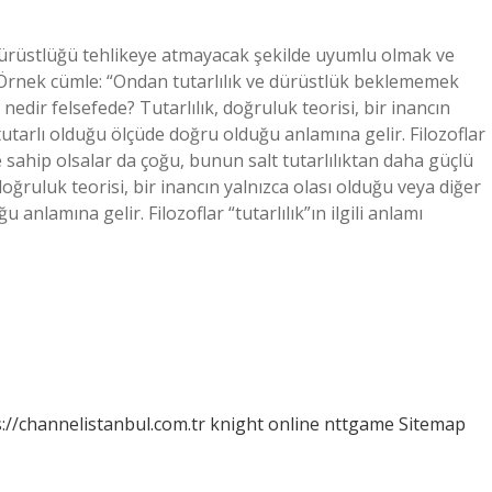
 dürüstlüğü tehlikeye atmayacak şekilde uyumlu olmak ve
 Örnek cümle: “Ondan tutarlılık ve dürüstlük beklememek
nedir felsefede? Tutarlılık, doğruluk teorisi, bir inancın
tutarlı olduğu ölçüde doğru olduğu anlamına gelir. Filozoflar
re sahip olsalar da çoğu, bunun salt tutarlılıktan daha güçlü
oğruluk teorisi, bir inancın yalnızca olası olduğu veya diğer
anlamına gelir. Filozoflar “tutarlılık”ın ilgili anlamı
://channelistanbul.com.tr
knight online
nttgame
Sitemap