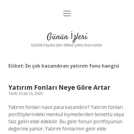
menüyü
Anasayfa
aç
Gizlilik Politikası
Günün İzleri
Yasal Uyarı
Günlük hayata dair dikkat çekici kısa notlar.
Hakkımızda
Etiket:
En çok kazandıran yatırım fonu hangisi
Yatırım Fonları Neye Göre Artar
Tarih: Ocak 13, 2025
Yatırım fonları nasıl para kazandırır? Yatırım fonları
portföylerindeki menkul kıymetlerden temettü veya
faiz geliri elde edebilir. Bu gelir fonun portföyünün
değerine yansır. Yatırım fonlarının gelir elde