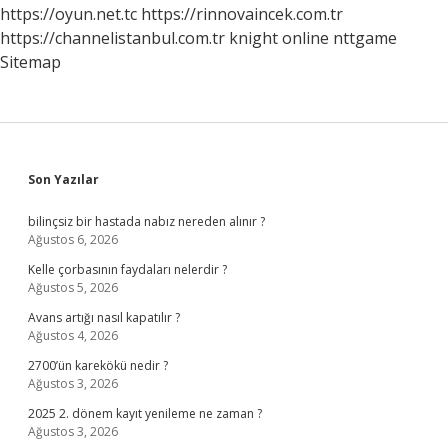
https://oyun.net.tc
https://rinnovaincek.com.tr
https://channelistanbul.com.tr
knight online
nttgame
Sitemap
Sidebar
Son Yazılar
bilinçsiz bir hastada nabız nereden alınır ?
Ağustos 6, 2026
Kelle çorbasının faydaları nelerdir ?
Ağustos 5, 2026
Avans artığı nasıl kapatılır ?
Ağustos 4, 2026
2700’ün karekökü nedir ?
Ağustos 3, 2026
2025 2. dönem kayıt yenileme ne zaman ?
Ağustos 3, 2026