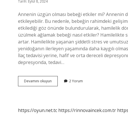
Tarih: Eylül 8, 2024
Annenin üzgün olması bebeği etkiler mi? Annenin 
etkileyebilir. Bu nedenle, bebeğin rahimdeki geliş
etkilediği göz önünde bulundurularak, hamilelik dönem
üzülmek ağlamak bebeği nasıl etkiler? Hamilelikte 
artar. Hamilelikte yaşanan şiddetli stres ve umutsuz
yenidoğanın ilerleyen yaşamında daha kaygılı olm
İlaç tedavisi yerine, hafif ve orta dereceli depresyond
depresyonda, tedavi…
Gebelikte
Devamını okuyun
2 Yorum
Depresyon
Bebeği
Nasıl
Etkiler
https://oyun.net.tc
https://rinnovaincek.com.tr
https