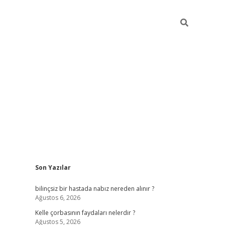
Sidebar
Son Yazılar
betci
vdcasino güncel giriş
ilbet casino
ilbet yeni giriş
Bete
bilinçsiz bir hastada nabız nereden alınır ?
Ağustos 6, 2026
Kelle çorbasının faydaları nelerdir ?
Ağustos 5, 2026