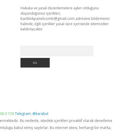
Hukuka ve yasal düzenlemelere aykırı olduğunu
düşündüğünüz içerikleri,
backlinkpanelicomtr@gmail.com
adresine bildirmeniz
halinde, ilgili içerikler yasal süre içerisinde sitemizden
kaldırılacaktır.
Arama
06 0 726
Telegram: @karabul
vermektedir. Bu nedenle, sitedeki içerikleri proaktif olarak denetleme
luğu kabul etmiş sayılırlar. Bu internet sitesi, herhangi bir marka,