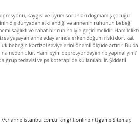
depresyonu, kaygısı ve uyum sorunları doğmamış çocuğu
iminin dış dünyadan etkilendiği ve annenin ruhunun bebeği
i sağlıklı ve rahat bir ruh haliyle geçirilmelidir. Hamilelikt
stres yaşayan anne adaylarında erken doğum riski dört kat
luk bebeğin kortizol seviyelerini önemli ölçüde artırır. Bu da
asına neden olur. Hamileyim depresyondayım ne yapmalıyım?
a grup tedavisi ve psikoterapi de kullanılabilir. Şiddetli
://channelistanbul.com.tr
knight online
nttgame
Sitemap