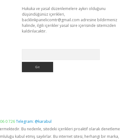
Hukuka ve yasal düzenlemelere aykırı olduğunu
düşündüğünüz içerikleri,
backlinkpanelicomtr@gmail.com
adresine bildirmeniz
halinde, ilgili içerikler yasal süre içerisinde sitemizden
kaldırılacaktır.
Arama
06 0 726
Telegram: @karabul
vermektedir. Bu nedenle, sitedeki içerikleri proaktif olarak denetleme
luğu kabul etmiş sayılırlar. Bu internet sitesi, herhangi bir marka,