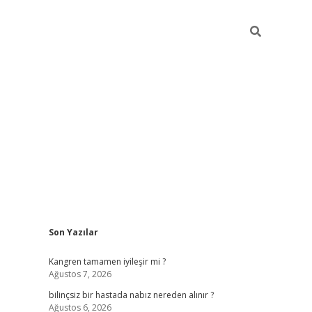
Sidebar
Son Yazılar
betci
vdcasino güncel giriş
ilbet casino
ilbet yeni giriş
Bete
Kangren tamamen iyileşir mi ?
Ağustos 7, 2026
bilinçsiz bir hastada nabız nereden alınır ?
Ağustos 6, 2026