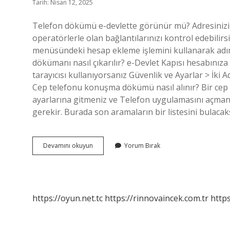
Tarih: Nisan 12, 2025
Telefon dökümü e-devlette görünür mü? Adresinizi k
operatörlerle olan bağlantılarınızı kontrol edebilirs
menüsündeki hesap ekleme işlemini kullanarak adınız
dökümanı nasıl çıkarılır? e-Devlet Kapısı hesabınıza 
tarayıcısı kullanıyorsanız Güvenlik ve Ayarlar > İki Adı
Cep telefonu konuşma dökümü nasıl alınır? Bir ce
ayarlarına gitmeniz ve Telefon uygulamasını açman
gerekir. Burada son aramaların bir listesini bulacak
E
Devamını okuyun
Yorum Bırak
Devletten
Konuşma
Dökümü
Nasıl
Alınır
https://oyun.net.tc
https://rinnovaincek.com.tr
https