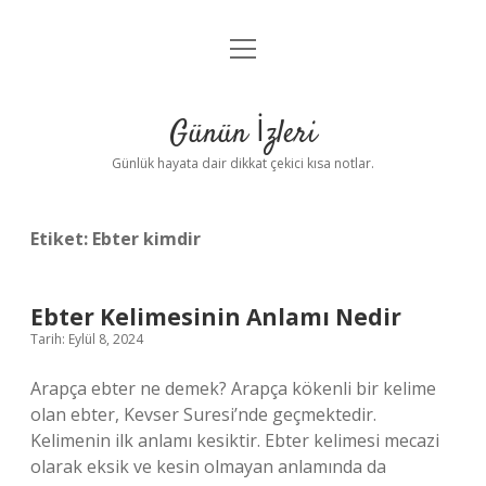
menüyü
Anasayfa
aç
Gizlilik Politikası
Günün İzleri
Yasal Uyarı
Günlük hayata dair dikkat çekici kısa notlar.
Hakkımızda
Etiket:
Ebter kimdir
Ebter Kelimesinin Anlamı Nedir
Tarih: Eylül 8, 2024
Arapça ebter ne demek? Arapça kökenli bir kelime
olan ebter, Kevser Suresi’nde geçmektedir.
Kelimenin ilk anlamı kesiktir. Ebter kelimesi mecazi
olarak eksik ve kesin olmayan anlamında da