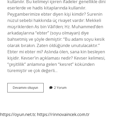
kullanılır. Bu kelimeyi içeren ifadeler genellikle dini
eserlerde ve hadis kitaplarında kullanılır.
Peygamberimize ebter diyen kişi kimdir? Surenin
nüzul sebebi hakkında üç rivayet vardır: Mekkeli
müşriklerden As bin Vâil’den; Hz. Muhammed’den
arkadaşlarına “ebter” (soyu olmayan) diye
bahsetmiş ve şöyle demiştir: “Bu adamı soyu kesik
olarak bırakın. Zaten öldüğünde unutulacaktır.”
Ebter mi ebter mi? Aslında ölen, sana kin besleyen
kişidir. Kevser’in açıklaması nedir? Kevser kelimesi,
“çeşitlilik” anlamına gelen “kesret” kökünden
türemiştir ve çok değerli…
Ebter
Devamını okuyun
2 Yorum
Kelimesinin
Anlamı
Nedir
https://oyun.net.tc
https://rinnovaincek.com.tr