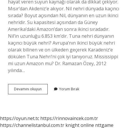
hayat veren suyun kaynağı olarak da dikkat çekiyor.
Mısır’dan Akdeniz’e akıyor. Nil nehri dünyada kaçıncı
sırada? Boyut açısından Nil, dünyanın en uzun ikinci
nehridir. Su kapasitesi açısından da Güney
Amerika’daki Amazon’dan sonra ikinci sıradadır.
Nil’in uzunluğu 6.853 km’dir. Tuna nehri dünyanın
kaçıncı büyük nehri? Avrupa’nın ikinci büyük nehri
olarak bilinen ve on ülkeden geçerek Karadeniz’e
dökülen Tuna Nehri’ni çok iyi tanıyoruz. Mississippi
mi uzun Amazon mu? Dr. Ramazan Özey, 2012
yılında…
Dünyada
Devamını okuyun
Yorum Bırak
En
Büyük
Nehir
Neresi
https://oyun.net.tc
https://rinnovaincek.com.tr
https://channelistanbul.com.tr
knight online
nttgame