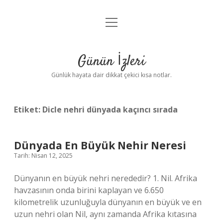
menüyü
Anasayfa
aç
Gizlilik Politikası
Günün İzleri
Yasal Uyarı
Günlük hayata dair dikkat çekici kısa notlar.
Hakkımızda
Etiket:
Dicle nehri dünyada kaçıncı sırada
Dünyada En Büyük Nehir Neresi
Tarih: Nisan 12, 2025
Dünyanın en büyük nehri nerededir? 1. Nil. Afrika
havzasının onda birini kaplayan ve 6.650
kilometrelik uzunluğuyla dünyanın en büyük ve en
uzun nehri olan Nil, aynı zamanda Afrika kıtasına