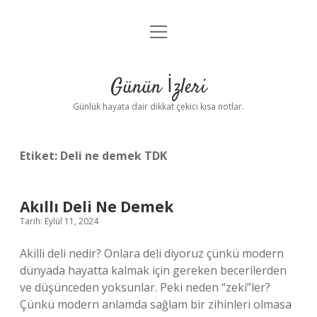
menüyü
Anasayfa
aç
Gizlilik Politikası
Günün İzleri
Yasal Uyarı
Günlük hayata dair dikkat çekici kısa notlar.
Hakkımızda
Etiket:
Deli ne demek TDK
Akıllı Deli Ne Demek
Tarih: Eylül 11, 2024
Akilli deli nedir? Onlara deli diyoruz çünkü modern
dünyada hayatta kalmak için gereken becerilerden
ve düşünceden yoksunlar. Peki neden “zeki”ler?
Çünkü modern anlamda sağlam bir zihinleri olmasa