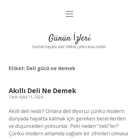
menüyü
Anasayfa
aç
Gizlilik Politikası
Günün İzleri
Yasal Uyarı
Günlük hayata dair dikkat çekici kısa notlar.
Hakkımızda
Etiket:
Deli gücü ne demek
Akıllı Deli Ne Demek
Tarih: Eylül 11, 2024
Akilli deli nedir? Onlara deli diyoruz çünkü modern
dünyada hayatta kalmak için gereken becerilerden
ve düşünceden yoksunlar. Peki neden “zeki”ler?
Çünkü modern anlamda sağlam bir zihinleri olmasa