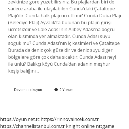
zevkinize göre yüzebilirsiniz. Bu plajlardan biri de
sadece araba ile ulaşılabilen Cunda’daki Çataltepe
Plajı’dır. Cunda halk plajı ücretli mi? Cunda Duba Plajı
(Belediye Plajı) Ayvalık’ta bulunan bu plajın girişi
ücretsizdir ve Lale Adası’nın Alibey Adası’na doğru
olan kısmında yer almaktadır. Cunda Adası suyu
soğuk mu? Cunda Adası’nın iç kesimleri ve Çataltepe
Burada da deniz çok güzeldir ve deniz suyu diğer
bölgelere göre çok daha sıcaktır. Cunda Adası neyi
ile ünlü? Balıkçı köyü Cunda’dan adanın meşhur
keşiş balığını…
Cunda
Devamını okuyun
2 Yorum
Adasında
Yüzülür
Mü
https://oyun.net.tc
https://rinnovaincek.com.tr
https://channelistanbul.com.tr
knight online
nttgame