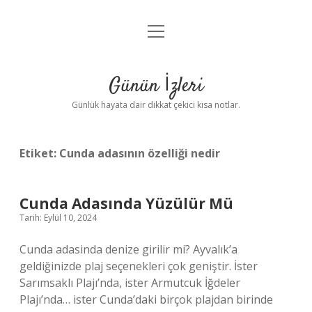
menüyü
Anasayfa
aç
Gizlilik Politikası
Günün İzleri
Yasal Uyarı
Günlük hayata dair dikkat çekici kısa notlar.
Hakkımızda
Etiket:
Cunda adasının özelliği nedir
Cunda Adasında Yüzülür Mü
Tarih: Eylül 10, 2024
Cunda adasinda denize girilir mi? Ayvalık’a
geldiğinizde plaj seçenekleri çok geniştir. İster
Sarımsaklı Plajı’nda, ister Armutcuk İğdeler
Plajı’nda… ister Cunda’daki birçok plajdan birinde