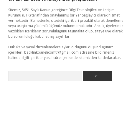
Sitemiz, 5651 Sayılı Kanun gereğince Bilgi Teknolojileri ve İletişim
Kurumu (BTK) tarafından onaylanmış bir Yer Sağlayıcı olarak hizmet
vermektedir. Bu nedenle, sitedeki içerikleri proaktif olarak denetleme
veya araştırma yükümlülüğümüz bulunmamaktadır. Ancak, üyelerimiz
yazdıkları içeriklerin sorumluluğunu taşımakta olup, siteye üye olarak
bu sorumluluğu kabul etmiş sayılırlar.
Hukuka ve yasal düzenlemelere aykırı olduğunu düşündüğünüz
içerikleri,
backlinkpanelicomtr@gmail.com
adresine bildirmeniz
halinde, ilgili içerikler yasal süre içerisinde sitemizden kaldırılacaktır.
Arama
iriş
Betexper giriş adresi
betexper.xyz
m elexbet