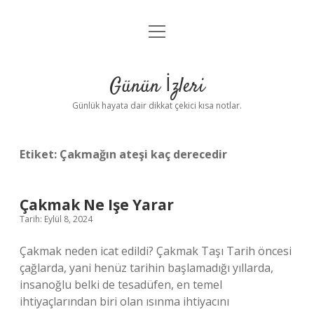
menüyü
Anasayfa
aç
Gizlilik Politikası
Günün İzleri
Yasal Uyarı
Günlük hayata dair dikkat çekici kısa notlar.
Hakkımızda
Etiket:
Çakmağın ateşi kaç derecedir
Çakmak Ne Işe Yarar
Tarih: Eylül 8, 2024
Çakmak neden icat edildi? Çakmak Taşı Tarih öncesi
çağlarda, yani henüz tarihin başlamadığı yıllarda,
insanoğlu belki de tesadüfen, en temel
ihtiyaçlarından biri olan ısınma ihtiyacını