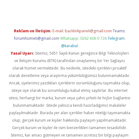
et yeni giriş
Betexper giriş adresi
betexper.xyz
m elexbet
Reklam ve İletişim:
E-mail:
backlinkpaneli@gmail.com
Teams:
forumhizmeti@gmail.com
Whatsapp: 0262 606 0 726
Telegram:
@karabul
Yasal Uyarı:
Sitemiz, 5651 Sayılı Kanun gereğince Bilgi Teknolojileri
ve İletişim Kurumu (BTK) tarafından onaylanmış bir Yer Sağlayıcı
olarak hizmet vermektedir. Bu nedenle, sitedeki içerikleri proaktif
olarak denetleme veya araştırma yükümlülüğümüz bulunmamaktadır.
Ancak, üyelerimiz yazdıkları içeriklerin sorumluluğunu taşımakta olup,
siteye üye olarak bu sorumluluğu kabul etmiş sayılırlar. Bu internet
sitesi, herhangi bir marka, kurum veya şahıs şirketi ile hiçbir bağlantısı
bulunmamaktadır. Sitede yalnızca kendi hazırladığımız makaleler
paylaşılmaktadır. Burada yer alan içerikler haber niteliği taşımamakta
olup, gerçek kurum ve kişiler hakkında paylaşım yapılmamaktadır.
Gerçek kurum ve kişiler ile isim benzerlikleri tamamen tesadüfidir.
Sitemiz, kar amacı gütmeyen ve tamamen ücretsiz bir bilgi paylaşım