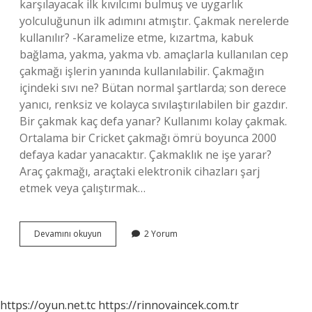
karşılayacak ilk kıvılcımı bulmuş ve uygarlık
yolculuğunun ilk adımını atmıştır. Çakmak nerelerde
kullanılır? -Karamelize etme, kızartma, kabuk
bağlama, yakma, yakma vb. amaçlarla kullanılan cep
çakmağı işlerin yanında kullanılabilir. Çakmağın
içindeki sıvı ne? Bütan normal şartlarda; son derece
yanıcı, renksiz ve kolayca sıvılaştırılabilen bir gazdır.
Bir çakmak kaç defa yanar? Kullanımı kolay çakmak.
Ortalama bir Cricket çakmağı ömrü boyunca 2000
defaya kadar yanacaktır. Çakmaklık ne işe yarar?
Araç çakmağı, araçtaki elektronik cihazları şarj
etmek veya çalıştırmak…
Çakmak
Devamını okuyun
2 Yorum
Ne
Işe
Yarar
https://oyun.net.tc
https://rinnovaincek.com.tr