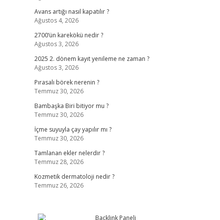
Avans artığı nasıl kapatılır ?
Ağustos 4, 2026
2700’ün karekökü nedir ?
Ağustos 3, 2026
2025 2. dönem kayıt yenileme ne zaman ?
Ağustos 3, 2026
Pırasalı börek nerenin ?
Temmuz 30, 2026
Bambaşka Biri bitiyor mu ?
Temmuz 30, 2026
İçme suyuyla çay yapılır mı ?
Temmuz 30, 2026
Tamlanan ekler nelerdir ?
Temmuz 28, 2026
Kozmetik dermatoloji nedir ?
Temmuz 26, 2026