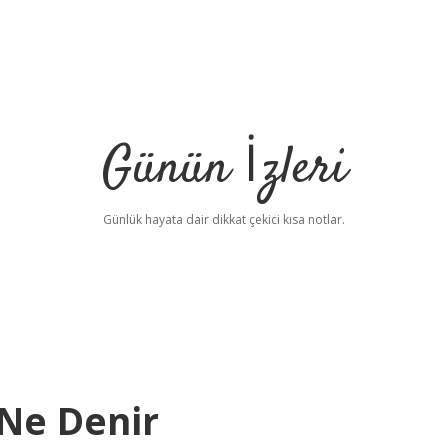
Günün İzleri
Günlük hayata dair dikkat çekici kısa notlar.
 Ne Denir