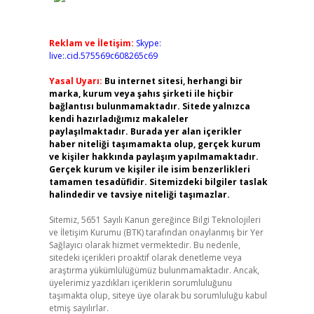
Reklam ve İletişim:
Skype:
live:.cid.575569c608265c69
Yasal Uyarı:
Bu internet sitesi, herhangi bir
marka, kurum veya şahıs şirketi ile hiçbir
bağlantısı bulunmamaktadır. Sitede yalnızca
kendi hazırladığımız makaleler
paylaşılmaktadır. Burada yer alan içerikler
haber niteliği taşımamakta olup, gerçek kurum
ve kişiler hakkında paylaşım yapılmamaktadır.
Gerçek kurum ve kişiler ile isim benzerlikleri
tamamen tesadüfidir. Sitemizdeki bilgiler taslak
halindedir ve tavsiye niteliği taşımazlar.
Sitemiz, 5651 Sayılı Kanun gereğince Bilgi Teknolojileri
ve İletişim Kurumu (BTK) tarafından onaylanmış bir Yer
Sağlayıcı olarak hizmet vermektedir. Bu nedenle,
sitedeki içerikleri proaktif olarak denetleme veya
araştırma yükümlülüğümüz bulunmamaktadır. Ancak,
üyelerimiz yazdıkları içeriklerin sorumluluğunu
taşımakta olup, siteye üye olarak bu sorumluluğu kabul
etmiş sayılırlar.