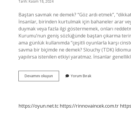
Tarih: Kasım 18, 2024
Baştan savmak ne demek? “Göz ardı etmek”, “dikkat
İnsanlar, birinden kurtulmak için bahaneler arar veya
duymak veya fazla ilgi göstermemek, onları reddetm
Kurumu’nun geniş sözlüğünde baştan çıkarma terim
ama günlük kullanımda “çeşitli oyunlarla karşı cinst
savma bir biçimde ne demek? Slouchy (TDK) İdiomun
yapılırsa istenilen etkiyi yaratmaz. İnsanlar genellikl
Baştan
Devamını okuyun
Yorum Bırak
Savmak
Deyiminin
Anlamı
Ne
Demek
https://oyun.net.tc
https://rinnovaincek.com.tr
https