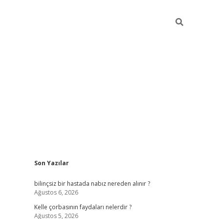
Sidebar
Son Yazılar
betci
vdcasino güncel giriş
ilbet casino
ilbet yeni giriş
Bete
bilinçsiz bir hastada nabız nereden alınır ?
Ağustos 6, 2026
Kelle çorbasının faydaları nelerdir ?
Ağustos 5, 2026