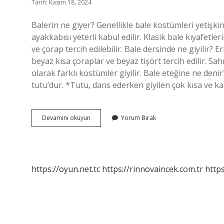
Tarih: Kasım 18, 2024
Balerin ne giyer? Genellikle bale kostümleri yetişkin
ayakkabısı yeterli kabul edilir. Klasik bale kıyafetler
ve çorap tercih edilebilir. Bale dersinde ne giyilir? 
beyaz kısa çoraplar ve beyaz tişört tercih edilir. Sa
olarak farklı kostümler giyilir. Bale eteğine ne deni
tutu’dur. *Tutu, dans ederken giyilen çok kısa ve ka
Bale
Devamını okuyun
Yorum Bırak
Kıyafeti
Nedir
https://oyun.net.tc
https://rinnovaincek.com.tr
https