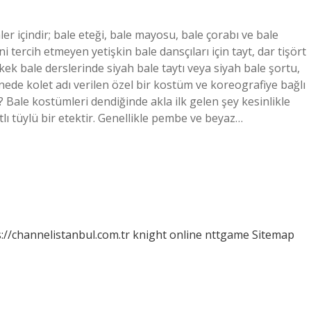
ler içindir; bale eteği, bale mayosu, bale çorabı ve bale
ini tercih etmeyen yetişkin bale dansçıları için tayt, dar tişört
Erkek bale derslerinde siyah bale taytı veya siyah bale şortu,
hnede kolet adı verilen özel bir kostüm ve koreografiye bağlı
r? Bale kostümleri dendiğinde akla ilk gelen şey kesinlikle
tlı tüylü bir etektir. Genellikle pembe ve beyaz…
://channelistanbul.com.tr
knight online
nttgame
Sitemap