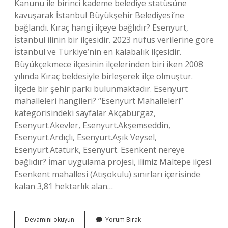
Kanunu ile birinci kademe belediye statüsüne
kavuşarak İstanbul Büyükşehir Belediyesi’ne
bağlandı. Kıraç hangi ilçeye bağlıdır? Esenyurt,
İstanbul ilinin bir ilçesidir. 2023 nüfus verilerine göre
İstanbul ve Türkiye’nin en kalabalık ilçesidir.
Büyükçekmece ilçesinin ilçelerinden biri iken 2008
yılında Kıraç beldesiyle birleşerek ilçe olmuştur.
İlçede bir şehir parkı bulunmaktadır. Esenyurt
mahalleleri hangileri? “Esenyurt Mahalleleri”
kategorisindeki sayfalar Akçaburgaz,
Esenyurt.Akevler, Esenyurt.Akşemseddin,
Esenyurt.Ardıçlı, Esenyurt.Aşık Veysel,
Esenyurt.Atatürk, Esenyurt. Esenkent nereye
bağlıdır? İmar uygulama projesi, ilimiz Maltepe ilçesi
Esenkent mahallesi (Atışokulu) sınırları içerisinde
kalan 3,81 hektarlık alan…
Bağlarçeşme
Devamını okuyun
Yorum Bırak