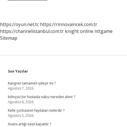
Mahallesi
Hangi
Ilçeye
Bağlı
https://oyun.net.tc
https://rinnovaincek.com.tr
https://channelistanbul.com.tr
knight online
nttgame
Sitemap
Sidebar
Son Yazılar
Kangren tamamen iyileşir mi ?
Ağustos 7, 2026
bilinçsiz bir hastada nabız nereden alınır ?
Ağustos 6, 2026
Kelle çorbasının faydaları nelerdir ?
Ağustos 5, 2026
Avans artığı nasıl kapatılır ?