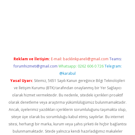
iriş
Betexper giriş adresi
betexper.xyz
m elexbet
Reklam ve İletişim:
E-mail:
backlinkpaneli@gmail.com
Teams:
forumhizmeti@gmail.com
Whatsapp: 0262 606 0 726
Telegram:
@karabul
Yasal Uyarı:
Sitemiz, 5651 Sayılı Kanun gereğince Bilgi Teknolojileri
ve İletişim Kurumu (BTK) tarafından onaylanmış bir Yer Sağlayıcı
olarak hizmet vermektedir. Bu nedenle, sitedeki içerikleri proaktif
olarak denetleme veya araştırma yükümlülüğümüz bulunmamaktadır.
Ancak, üyelerimiz yazdıkları içeriklerin sorumluluğunu taşımakta olup,
siteye üye olarak bu sorumluluğu kabul etmiş sayılırlar. Bu internet
sitesi, herhangi bir marka, kurum veya şahıs şirketi ile hiçbir bağlantısı
bulunmamaktadır. Sitede yalnızca kendi hazırladığımız makaleler