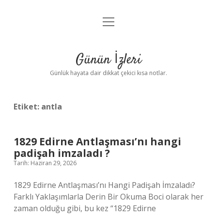
menüyü
Anasayfa
aç
Gizlilik Politikası
Günün İzleri
Yasal Uyarı
Günlük hayata dair dikkat çekici kısa notlar.
Hakkımızda
Etiket:
antla
1829 Edirne Antlaşması’nı hangi
padişah imzaladı ?
Tarih: Haziran 29, 2026
1829 Edirne Antlaşması’nı Hangi Padişah İmzaladı?
Farklı Yaklaşımlarla Derin Bir Okuma Boci olarak her
zaman olduğu gibi, bu kez “1829 Edirne