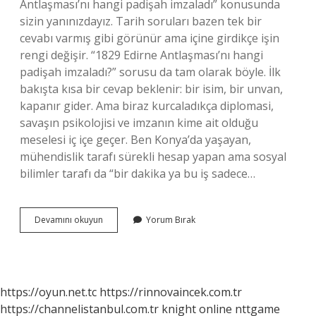
Antlaşması’nı hangi padişah imzaladı” konusunda
sizin yanınızdayız. Tarih soruları bazen tek bir
cevabı varmış gibi görünür ama içine girdikçe işin
rengi değişir. “1829 Edirne Antlaşması’nı hangi
padişah imzaladı?” sorusu da tam olarak böyle. İlk
bakışta kısa bir cevap beklenir: bir isim, bir unvan,
kapanır gider. Ama biraz kurcaladıkça diplomasi,
savaşın psikolojisi ve imzanın kime ait olduğu
meselesi iç içe geçer. Ben Konya’da yaşayan,
mühendislik tarafı sürekli hesap yapan ama sosyal
bilimler tarafı da “bir dakika ya bu iş sadece…
1829
Devamını okuyun
Yorum Bırak
Edirne
Antlaşması’nı
hangi
padişah
imzaladı
https://oyun.net.tc
https://rinnovaincek.com.tr
?
https://channelistanbul.com.tr
knight online
nttgame