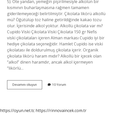
5). Öte yandan, yemeğin pişirilmesiyle alkolün bir
kısmının buharlaşmasına rağmen tamamen
giderilemeyeceği belirtilmiştir. Çikolata likörü alkollü
mü? Öğütülüp toz haline getirildiğinde kakao tozu
olur. İçerisinde alkol yoktur. Alkollü çikolata var mı?
Cupido Viski Çikolata Viski Çikolata 150 gr Nefis
viski çikolataları içeren Alman markası Cupido iyi bir
hediye çikolata seçeneğidir. Hamlet Cupido ise viski
çikolatası ile doldurulmuş çikolata içerir. Organik
çikolata likörü haram mıdır? Alkollü bir içecek olan
“alkol” dinen haramdır, ancak alkol içermeyen
“likörlü…
Alkollü
Devamını okuyun
10 Yorum
Çikolata
Haram
Mı
https://oyun.net.tc
https://rinnovaincek.com.tr