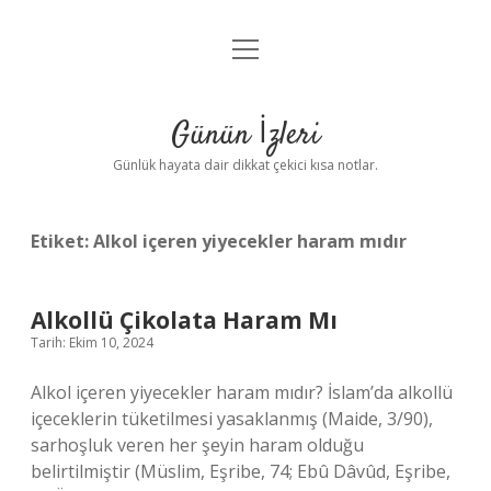
menüyü
Anasayfa
aç
Gizlilik Politikası
Günün İzleri
Yasal Uyarı
Günlük hayata dair dikkat çekici kısa notlar.
Hakkımızda
Etiket:
Alkol içeren yiyecekler haram mıdır
Alkollü Çikolata Haram Mı
Tarih: Ekim 10, 2024
Alkol içeren yiyecekler haram mıdır? İslam’da alkollü
içeceklerin tüketilmesi yasaklanmış (Maide, 3/90),
sarhoşluk veren her şeyin haram olduğu
belirtilmiştir (Müslim, Eşribe, 74; Ebû Dâvûd, Eşribe,