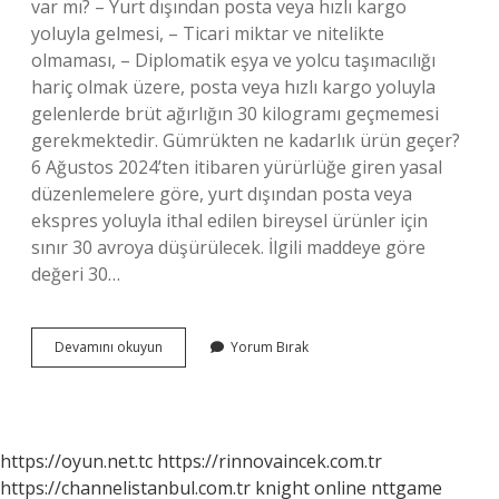
var mı? – Yurt dışından posta veya hızlı kargo
yoluyla gelmesi, – Ticari miktar ve nitelikte
olmaması, – Diplomatik eşya ve yolcu taşımacılığı
hariç olmak üzere, posta veya hızlı kargo yoluyla
gelenlerde brüt ağırlığın 30 kilogramı geçmemesi
gerekmektedir. Gümrükten ne kadarlık ürün geçer?
6 Ağustos 2024’ten itibaren yürürlüğe giren yasal
düzenlemelere göre, yurt dışından posta veya
ekspres yoluyla ithal edilen bireysel ürünler için
sınır 30 avroya düşürülecek. İlgili maddeye göre
değeri 30…
Çinden
Devamını okuyun
Yorum Bırak
Kaç
Adet
Ürün
Getirilebilir
https://oyun.net.tc
https://rinnovaincek.com.tr
https://channelistanbul.com.tr
knight online
nttgame