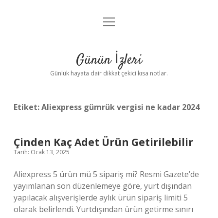
menüyü
Anasayfa
aç
Gizlilik Politikası
Günün İzleri
Yasal Uyarı
Günlük hayata dair dikkat çekici kısa notlar.
Hakkımızda
Etiket:
Aliexpress gümrük vergisi ne kadar 2024
Çinden Kaç Adet Ürün Getirilebilir
Tarih: Ocak 13, 2025
Aliexpress 5 ürün mü 5 sipariş mi? Resmi Gazete’de
yayımlanan son düzenlemeye göre, yurt dışından
yapılacak alışverişlerde aylık ürün sipariş limiti 5
olarak belirlendi. Yurtdışından ürün getirme sınırı