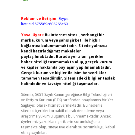
Reklam ve İletişim:
Skype:
live:.cid.575569c608265c69
Yasal Uyarı:
Bu internet sitesi, herhangi bir
marka, kurum veya şahıs şirketi ile hiçbir
bağlantısı bulunmamaktadır. Sitede yalnızca
kendi hazırladığımız makaleler
paylaşılmaktadır. Burada yer alan içerikler
haber niteliği taşımamakta olup, gerçek kurum
ve kişiler hakkında paylaşım yapılmamaktadır.
Gerçek kurum ve kişiler ile isim benzerlikleri
tamamen tesadüfidir. Sitemizdeki bilgiler taslak
halindedir ve tavsiye niteliği taşımazlar.
Sitemiz, 5651 Sayılı Kanun gereğince Bilgi Teknolojileri
ve İletişim Kurumu (BTK) tarafından onaylanmış bir Yer
Sağlayıcı olarak hizmet vermektedir. Bu nedenle,
sitedeki içerikleri proaktif olarak denetleme veya
araştırma yükümlülüğümüz bulunmamaktadır. Ancak,
üyelerimiz yazdıkları içeriklerin sorumluluğunu
taşımakta olup, siteye üye olarak bu sorumluluğu kabul
etmiş sayılırlar.