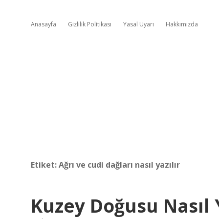
Anasayfa
Gizlilik Politikası
Yasal Uyarı
Hakkımızda
Etiket:
Ağrı ve cudi dağları nasıl yazılır
Kuzey Doğusu Nasıl Y