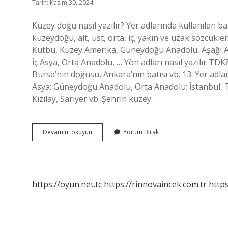
Tarih: Kasım 30, 2024
Kuzey doğu nasıl yazılır? Yer adlarında kullanılan 
kuzeydoğu, alt, üst, orta, iç, yakın ve uzak sözcükle
Kutbu, Kuzey Amerika, Güneydoğu Anadolu, Aşağı Ay
İç Asya, Orta Anadolu, … Yön adları nasıl yazılır TDK
Bursa’nın doğusu, Ankara’nın batısı vb. 13. Yer adları (
Asya; Güneydoğu Anadolu, Orta Anadolu; İstanbul, T
Kızılay, Sarıyer vb. Şehrin kuzey…
Kuzey
Devamını okuyun
Yorum Bırak
Doğusu
Nasıl
Yazılır
Tdk
https://oyun.net.tc
https://rinnovaincek.com.tr
https