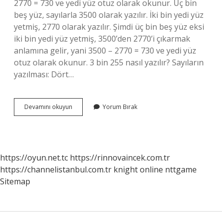
2770 = 730 ve yedi yüz otuz olarak okunur. Üç bin
beş yüz, sayılarla 3500 olarak yazılır. İki bin yedi yüz
yetmiş, 2770 olarak yazılır. Şimdi üç bin beş yüz eksi
iki bin yedi yüz yetmiş, 3500’den 2770’i çıkarmak
anlamına gelir, yani 3500 – 2770 = 730 ve yedi yüz
otuz olarak okunur. 3 bin 255 nasıl yazılır? Sayıların
yazılması: Dört…
Üç
Devamını okuyun
Yorum Bırak
Bin
500
Nasıl
Yazılır
https://oyun.net.tc
https://rinnovaincek.com.tr
https://channelistanbul.com.tr
knight online
nttgame
Sitemap