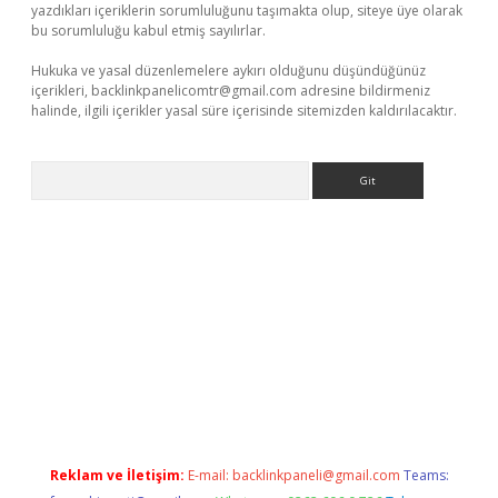
yazdıkları içeriklerin sorumluluğunu taşımakta olup, siteye üye olarak
bu sorumluluğu kabul etmiş sayılırlar.
Hukuka ve yasal düzenlemelere aykırı olduğunu düşündüğünüz
içerikleri,
backlinkpanelicomtr@gmail.com
adresine bildirmeniz
halinde, ilgili içerikler yasal süre içerisinde sitemizden kaldırılacaktır.
Arama
giriş
Betexper giriş adresi
betexper.xyz
m elexbet
Reklam ve İletişim:
E-mail:
backlinkpaneli@gmail.com
Teams: