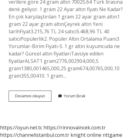
verilere göre 24 gram altın 70025.64 Türk lirasına
denk geliyor. 1 gram 22 Ayar altın fiyatı Ne Kadar?
En çok karşılaştırılan 1 gram 22 ayar gram altın1
gram 22 ayar gram altınÇeyrek altın Yeni
tarihFiyat3.215,76 TL 24 satıcı5.468,96 TL 40
satıcıPopülerlik2. Popüler Altın Ortalama Puanı3
Yorumlar-Birim Fiyatı-5. 1 gr altın kuyumcuda ne
kadar? Güncel altın fiyatlarıTavsiye edilen
fiyatlarALSAT1 gram2776,002904,000,5
gram1380,001465,000,25 gram674,00765,000,10
gram355,00410. 1 gram…
1
Devamını okuyun
Yorum Bırak
Gr
Gram
Altın
Ne
Kadar
https://oyun.net.tc
https://rinnovaincek.com.tr
https://channelistanbul.com.tr
knight online
nttgame