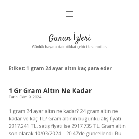
menüyü
Anasayfa
aç
Gizlilik Politikası
Günün İzleri
Yasal Uyarı
Günlük hayata dair dikkat çekici kısa notlar.
Hakkımızda
Etiket:
1 gram 24 ayar altın kaç para eder
1 Gr Gram Altın Ne Kadar
Tarih: Ekim 9, 2024
1 gram 24 ayar altın ne kadar? 24 gram altın ne
kadar ve kaç TL? Gram altının bugünkü alış fiyatı
2917.241 TL, satış fiyatı ise 2917.735 TL. Gram altın
son olarak 10/03/2024 – 20:47’de güncellendi. Bu