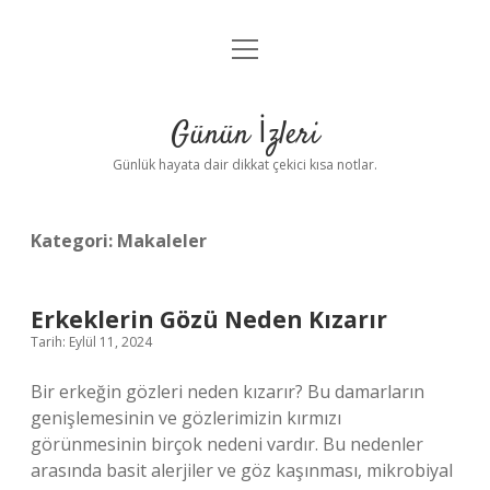
menüyü
Anasayfa
aç
Gizlilik Politikası
Günün İzleri
Yasal Uyarı
Günlük hayata dair dikkat çekici kısa notlar.
Hakkımızda
Kategori:
Makaleler
Erkeklerin Gözü Neden Kızarır
Tarih: Eylül 11, 2024
Bir erkeğin gözleri neden kızarır? Bu damarların
genişlemesinin ve gözlerimizin kırmızı
görünmesinin birçok nedeni vardır. Bu nedenler
arasında basit alerjiler ve göz kaşınması, mikrobiyal