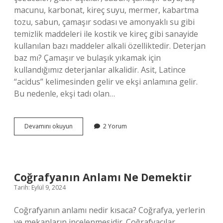
macunu, karbonat, kireç suyu, mermer, kabartma
tozu, sabun, çamaşır sodası ve amonyaklı su gibi
temizlik maddeleri ile kostik ve kireç gibi sanayide
kullanılan bazı maddeler alkali özelliktedir. Deterjan
baz mı? Çamaşır ve bulaşık yıkamak için
kullandığımız deterjanlar alkalidir. Asit, Latince
“acidus” kelimesinden gelir ve ekşi anlamına gelir.
Bu nedenle, ekşi tadı olan…
Tüm
Devamını okuyun
2 Yorum
Temizlik
Malzemeleri
Baz
Mı
Coğrafyanın Anlamı Ne Demektir
Tarih: Eylül 9, 2024
Coğrafyanın anlamı nedir kısaca? Coğrafya, yerlerin
ve mekanların incelenmesidir. Coğrafyacılar,