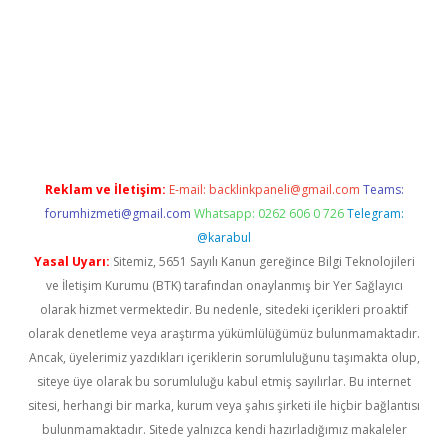
giriş adresi
betexper.xyz
m elexbet
Reklam ve İletişim:
E-mail:
backlinkpaneli@gmail.com
Teams:
forumhizmeti@gmail.com
Whatsapp: 0262 606 0 726
Telegram:
@karabul
Yasal Uyarı:
Sitemiz, 5651 Sayılı Kanun gereğince Bilgi Teknolojileri
ve İletişim Kurumu (BTK) tarafından onaylanmış bir Yer Sağlayıcı
olarak hizmet vermektedir. Bu nedenle, sitedeki içerikleri proaktif
olarak denetleme veya araştırma yükümlülüğümüz bulunmamaktadır.
Ancak, üyelerimiz yazdıkları içeriklerin sorumluluğunu taşımakta olup,
siteye üye olarak bu sorumluluğu kabul etmiş sayılırlar. Bu internet
sitesi, herhangi bir marka, kurum veya şahıs şirketi ile hiçbir bağlantısı
bulunmamaktadır. Sitede yalnızca kendi hazırladığımız makaleler