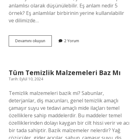
anlamlısı olarak düşünülebilir. Eş anlam nedir 5
örnek? Eş anlamlılar birbirinin yerine kullanılabilir
ve dilimizde…
Beraberin
Devamını okuyun
2 Yorum
Eş
Anlamlı
Kelimesi
Nedir
Tüm Temizlik Malzemeleri Baz Mı
Tarih: Eylül 10, 2024
Temizlik malzemeleri bazik mi? Sabunlar,
deterjanlar, diş macunları, genel temizlik amaçlı
çamaşır suyu ve tedavi amaçlı mide ilaçları temel
özelliklere sahip maddelerdir. Bu maddeler temel
özelliklerinden dolayı kaygan bir cilt hissi verir ve acı
bir tada sahiptir. Bazik malzemeler nelerdir? Yağ
çözücüler, gider açıcılar, sabun, çamaşır suyu, diş