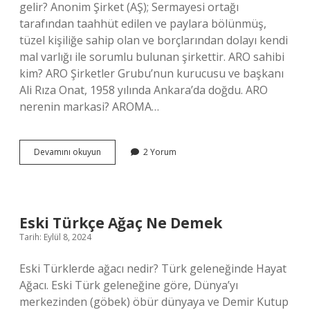
gelir? Anonim Şirket (AŞ); Sermayesi ortağı
tarafından taahhüt edilen ve paylara bölünmüş,
tüzel kişiliğe sahip olan ve borçlarından dolayı kendi
mal varlığı ile sorumlu bulunan şirkettir. ARO sahibi
kim? ARO Şirketler Grubu’nun kurucusu ve başkanı
Ali Rıza Onat, 1958 yılında Ankara’da doğdu. ARO
nerenin markasi? AROMA…
Aro
Devamını okuyun
2 Yorum
Ne
Anlama
Gelir
Eski Türkçe Ağaç Ne Demek
Tarih: Eylül 8, 2024
Eski Türklerde ağacı nedir? Türk geleneğinde Hayat
Ağacı. Eski Türk geleneğine göre, Dünya’yı
merkezinden (göbek) öbür dünyaya ve Demir Kutup