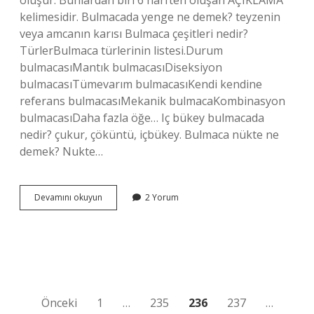
oluşur. Bunlardan biri 6 harften oluşan AÇIKLAMA
kelimesidir. Bulmacada yenge ne demek? teyzenin
veya amcanın karısı Bulmaca çeşitleri nedir?
TürlerBulmaca türlerinin listesi.Durum
bulmacasıMantık bulmacasıDiseksiyon
bulmacasıTümevarım bulmacasıKendi kendine
referans bulmacasıMekanik bulmacaKombinasyon
bulmacasıDaha fazla öğe… Iç bükey bulmacada
nedir? çukur, çöküntü, içbükey. Bulmaca nükte ne
demek? Nukte…
Bulmacada
Devamını okuyun
2 Yorum
Yadigar
Ne
Demektir
Yazı
Önceki
1
…
235
236
237
…