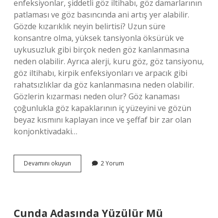
enfeksiyonlar, şiddetli göz iltihabı, göz damarlarının
patlaması ve göz basıncında ani artış yer alabilir.
Gözde kızarıklık neyin belirtisi? Uzun süre
konsantre olma, yüksek tansiyonla öksürük ve
uykusuzluk gibi birçok neden göz kanlanmasına
neden olabilir. Ayrıca alerji, kuru göz, göz tansiyonu,
göz iltihabı, kirpik enfeksiyonları ve arpacık gibi
rahatsızlıklar da göz kanlanmasına neden olabilir.
Gözlerin kızarması neden olur? Göz kanaması
çoğunlukla göz kapaklarının iç yüzeyini ve gözün
beyaz kısmını kaplayan ince ve şeffaf bir zar olan
konjonktivadaki…
Erkeklerin
Devamını okuyun
2 Yorum
Gözü
Neden
Kızarır
Cunda Adasında Yüzülür Mü