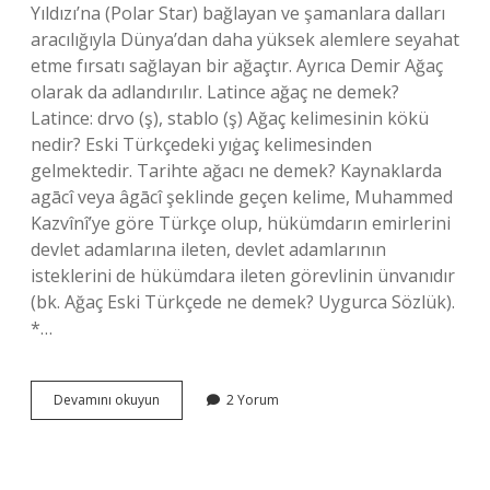
Yıldızı’na (Polar Star) bağlayan ve şamanlara dalları
aracılığıyla Dünya’dan daha yüksek alemlere seyahat
etme fırsatı sağlayan bir ağaçtır. Ayrıca Demir Ağaç
olarak da adlandırılır. Latince ağaç ne demek?
Latince: drvo (ş), stablo (ş) Ağaç kelimesinin kökü
nedir? Eski Türkçedeki yıġaç kelimesinden
gelmektedir. Tarihte ağacı ne demek? Kaynaklarda
agācî veya âgācî şeklinde geçen kelime, Muhammed
Kazvînî’ye göre Türkçe olup, hükümdarın emirlerini
devlet adamlarına ileten, devlet adamlarının
isteklerini de hükümdara ileten görevlinin ünvanıdır
(bk. Ağaç Eski Türkçede ne demek? Uygurca Sözlük).
*…
Eski
Devamını okuyun
2 Yorum
Türkçe
Ağaç
Ne
Demek