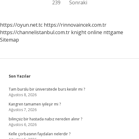
239
Sonraki
sayfalaması
https://oyun.net.tc
https://rinnovaincek.com.tr
https://channelistanbul.com.tr
knight online
nttgame
Sitemap
Sidebar
Son Yazılar
Tam burslu bir üniversitede burs kesilir mi ?
Ağustos 8, 2026
Kangren tamamen iyileşir mi ?
Ağustos 7, 2026
bilinçsiz bir hastada nabız nereden alınır ?
Ağustos 6, 2026
Kelle çorbasının faydaları nelerdir ?